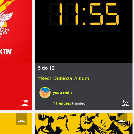
5 do 12
#Best_Dubioza_Album
youtrendit
100
100
1 trenders
trended