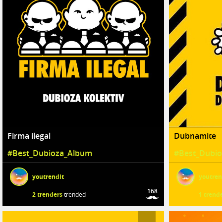
Firma ilegal
Dubnamite
#Best_Dubioza_Album
#Best_Dubi
youtrendit
youtren
168
2 trenders
trended
1 trend