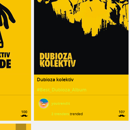
Dubioza kolektiv
#Best_Dubioza_Album
youtrendit
100
107
2 trenders
trended