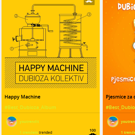
Happy Machine
Pjesmice za 
#Best_Dubioza_Album
#Best_Dubi
youtrendit
youtren
100
1 trenders
trended
1 trend