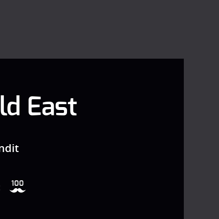
ld East
ndit
100
: