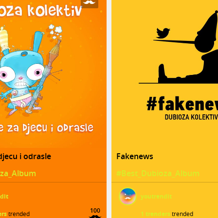
djecu i odrasle
Fakenews
oza_Album
#Best_Dubioza_Album
dit
youtrendit
100
ers
trended
1 trenders
trended