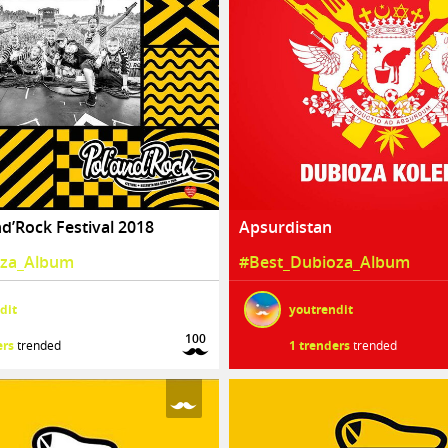
nd’Rock Festival 2018
Apsurdistan
oza_Album
#Best_Dubioza_Album
dit
youtrendit
100
ers
trended
1 trenders
trended