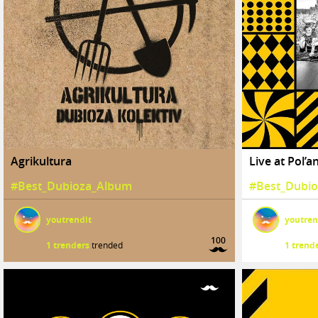
Agrikultura
Live at Pol’a
#Best_Dubioza_Album
#Best_Dubi
youtrendit
youtren
100
1 trenders
trended
1 trend