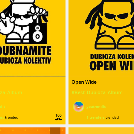
Open Wide
oza_Album
#Best_Dubioza_Album
dit
youtrendit
100
ers
trended
1 trenders
trended