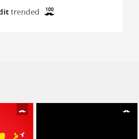
100
dit
trended